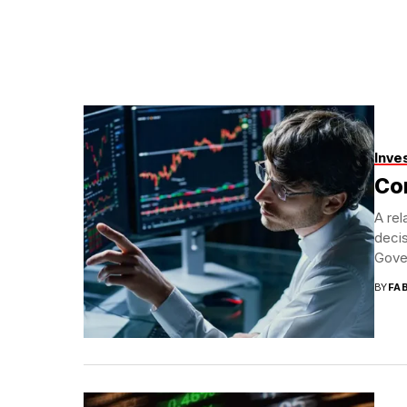
Inve
Com
A rel
decis
Gover
BY
FA