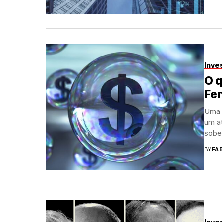
Inve
O q
Fe
Uma 
um a
sobe.
BY
FA
Inve