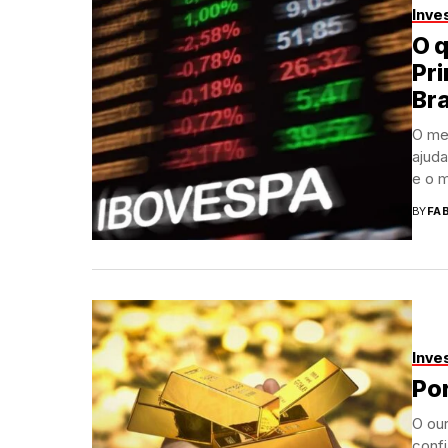
Inve
O q
Pri
Bra
O mer
ajud
e o 
BY
FA
Inve
Por
O our
confi