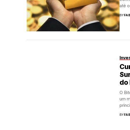
até o
BY
FA
Inve
Cur
Su
do
O Bit
um m
princi
BY
FA