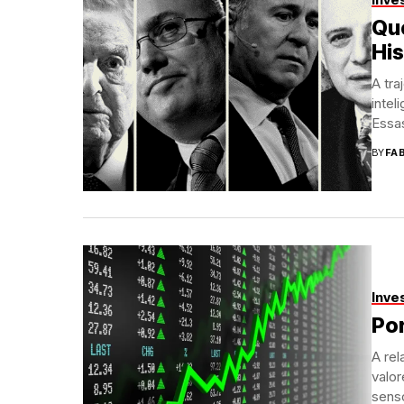
Qu
His
A tra
intel
Essas
BY
FA
Inve
Por
A re
valor
sens