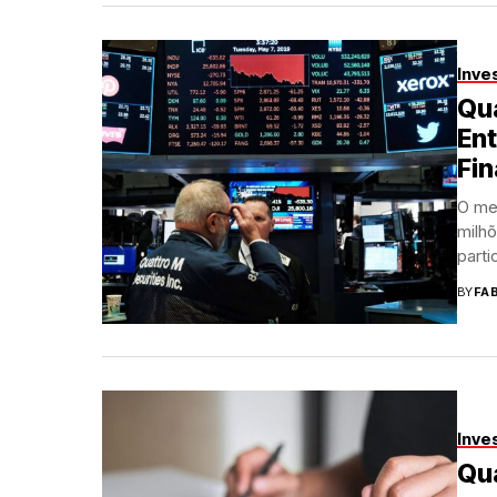
Inve
Qua
En
Fin
O mer
milh
parti
BY
FA
Inve
Qua