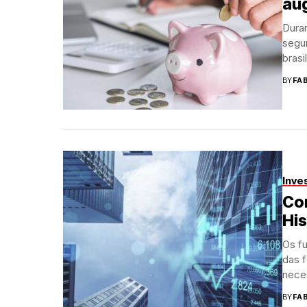
au
Dura
segur
brasi
BY
FA
Inve
Com
His
Os fu
das f
nece
BY
FA